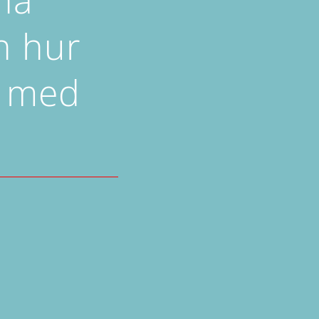
n hur
d med