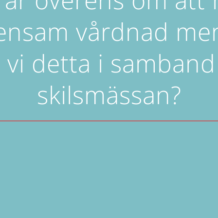
nsam vårdnad me
r vi detta i samban
skilsmässan?