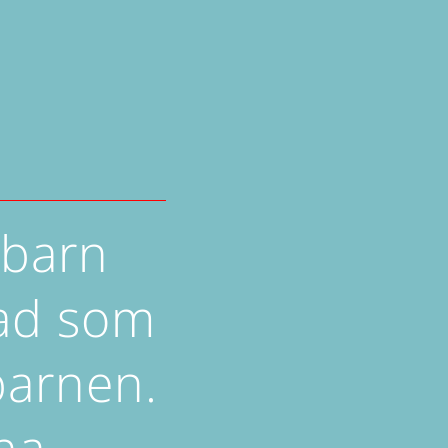
 barn
vad som
arnen.
ha