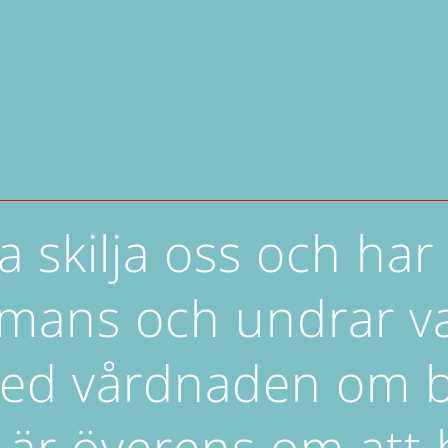
ka skilja oss och har
mmans och undrar 
med vårdnaden om b
i är överens om att 