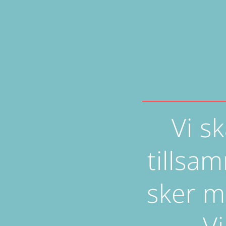
Vi s
tillsa
sker 
V