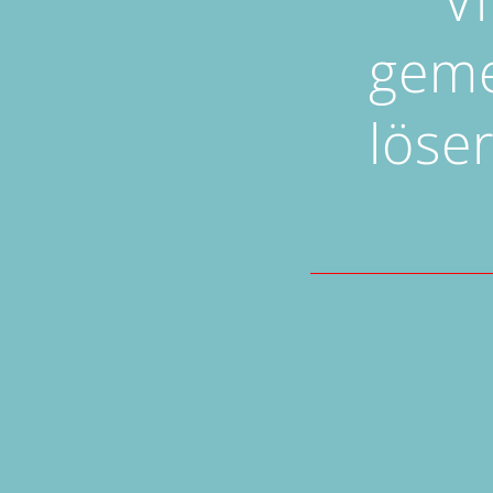
geme
löse