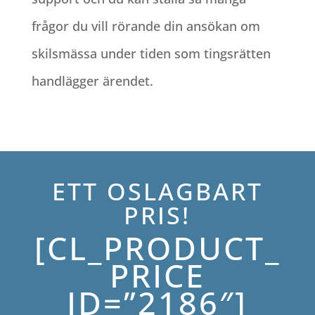
frågor du vill rörande din ansökan om
skilsmässa under tiden som tingsrätten
handlägger ärendet.
ETT OSLAGBART
PRIS!
[CL_PRODUCT_
PRICE
ID=”2186″]