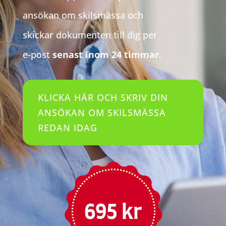
ansökan om skilsmässa och
skickar dokumenten till dig per
e-post
senast inom 24 timmar
.
KLICKA HÄR OCH SKRIV DIN
ANSÖKAN OM SKILSMÄSSA
REDAN IDAG
695
kr