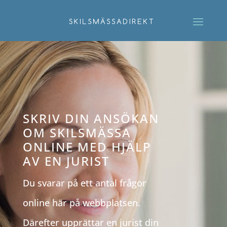
SKRIV DIN ANSÖKAN
OM SKILSMÄSSA
ONLINE MED HJÄLP
AV EN JURIST
Du svarar på ett antal frågor
online här på webbplatsen.
Därefter upprättar en jurist din